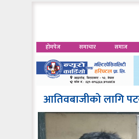
होमपेज
समाचार
समाज
आतिवबाजीको लागि पटका