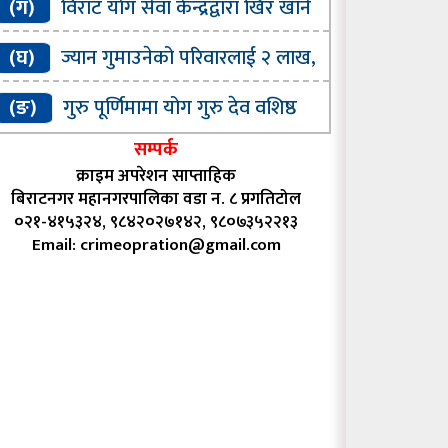
(ग)
विराट याेग सेवा केन्द्रद्वारा खिर खाने
र्यक्रम सम्पन्न
(घ)
ज्यान गुमाउनेको परिवारलाई २ लाख,
ईतेलाई ५० हजार सहयाेग गर्ने घाेषणा
(ङ)
गुरु पूर्णिमामा योग गुरु देव वशिष्ठ
्मानित
सम्पर्क
क्राइम अपरेशन साप्ताहिक
बिराटनगर महानगरपालिका वडा न. ८ प्रगतिटोल
०२१-४१५३२४, ९८४२०२७१४२, ९८०७३५२२१३
Email:
crimeopration@gmail.com