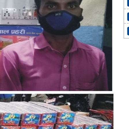
का
घा
सम