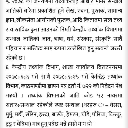
५. २०७८ को जनगणना तथ्यांकलाई आधार मानेर सन्थाल
जातिको बारेमा प्रकाशित हुने लेख, रचना, पुस्तक, सामान्य
ज्ञान, लोकसेवा आयोगको पुस्तक, आदि कितावमा सत्य तथ्य
र वास्तविक कुरा आउनको निम्ती केन्द्रीय तथ्यांक विभागमा
सन्थाल जातिको जात, भाषा, धर्म, संस्कार, संस्कृति साथै
पहिचान र अस्तित्व स्पष्ट रुपमा उल्लेखित हुनु अत्यन्तै जरुरी
रहेको छ ।
६. केन्द्रीय तथ्यांक विभाग, शाखा कार्यालय विराटनगरमा
२०७८÷६÷६ गते साथै २०७८÷६÷१५ गते केन्द्रिइ तथ्यांक
विभाग, काठमाण्डौमा ज्ञापन पत्र दर्ता नं. ७२२ को निवेदन पेश
ग¥यौ । तथ्यांक विभागको जाति कोड ५२ नम्वरमा
सतार÷सन्थाल रहेकोले स्पष्ट सन्थाल (थरहरु ः– वेसरा,
मुर्मु, मर्डी, सोरेन, हस्दा, बास्के, हेमरम, चोडे, पौरिया, किस्कु,
टुडु र बेदिया) मात्र हुनु पर्दछ भन्ने हाम्रो माग हो ।