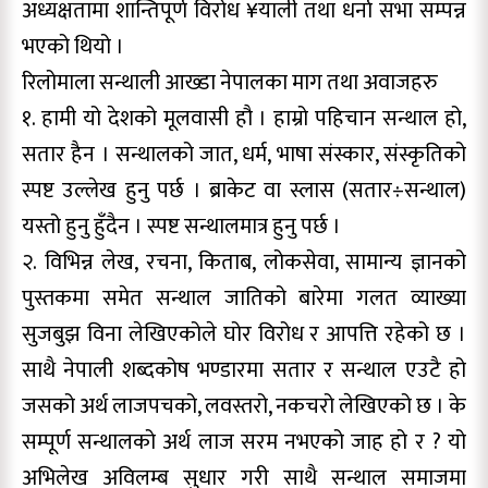
अध्यक्षतामा शान्तिपूर्ण विरोध ¥याली तथा धर्ना सभा सम्पन्न
भएको थियो ।
रिलोमाला सन्थाली आख्डा नेपालका माग तथा अवाजहरु
१. हामी यो देशको मूलवासी हौ । हाम्रो पहिचान सन्थाल हो,
सतार हैन । सन्थालको जात, धर्म, भाषा संस्कार, संस्कृतिको
स्पष्ट उल्लेख हुनु पर्छ । ब्राकेट वा स्लास (सतार÷सन्थाल)
यस्तो हुनु हुँदैन । स्पष्ट सन्थालमात्र हुनु पर्छ ।
२. विभिन्न लेख, रचना, किताब, लोकसेवा, सामान्य ज्ञानको
पुस्तकमा समेत सन्थाल जातिको बारेमा गलत व्याख्या
सुजबुझ विना लेखिएकोले घोर विरोध र आपत्ति रहेको छ ।
साथै नेपाली शब्दकोष भण्डारमा सतार र सन्थाल एउटै हो
जसको अर्थ लाजपचको, लवस्तरो, नकचरो लेखिएको छ । के
सम्पूर्ण सन्थालको अर्थ लाज सरम नभएको जाह हो र ? यो
अभिलेख अविलम्ब सुधार गरी साथै सन्थाल समाजमा