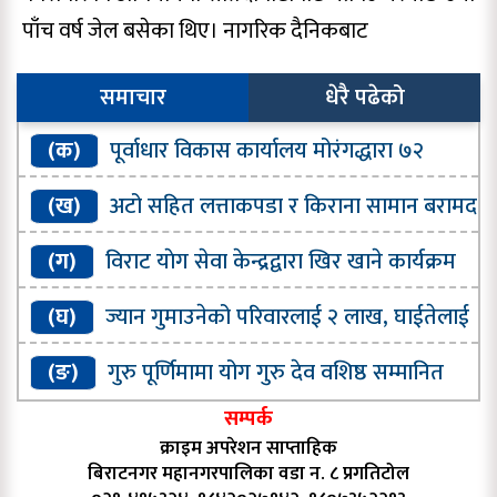
पाँच वर्ष जेल बसेका थिए। नागरिक दैनिकबाट
समाचार
धेरै पढेको
(क)
पूर्वाधार विकास कार्यालय मोरंगद्धारा ७२
प्रतिशत भौतिक प्रगति
(ख)
अटो सहित लत्ताकपडा र किराना सामान बरामद
(ग)
विराट याेग सेवा केन्द्रद्वारा खिर खाने कार्यक्रम
सम्पन्न
(घ)
ज्यान गुमाउनेको परिवारलाई २ लाख, घाईतेलाई
५० हजार सहयाेग गर्ने घाेषणा
(ङ)
गुरु पूर्णिमामा योग गुरु देव वशिष्ठ सम्मानित
सम्पर्क
क्राइम अपरेशन साप्ताहिक
बिराटनगर महानगरपालिका वडा न. ८ प्रगतिटोल