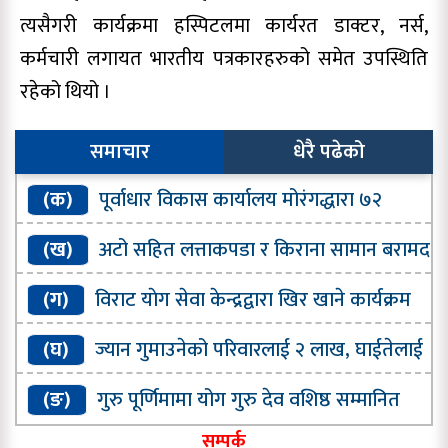
त्यसैगरी कार्यक्रमा हस्पिटलमा कार्यरत डाक्टर, नर्स,
कर्मचारी लगायत भारतीय पत्रकारहरुको समेत उपस्थिति
रहेको थियो ।
समाचार
धेरै पढेको
(क)
पूर्वाधार विकास कार्यालय मोरंगद्धारा ७२
प्रतिशत भौतिक प्रगति
(ख)
अटो सहित लत्ताकपडा र किराना सामान बरामद
(ग)
विराट याेग सेवा केन्द्रद्वारा खिर खाने कार्यक्रम
सम्पन्न
(घ)
ज्यान गुमाउनेको परिवारलाई २ लाख, घाईतेलाई
५० हजार सहयाेग गर्ने घाेषणा
(ङ)
गुरु पूर्णिमामा योग गुरु देव वशिष्ठ सम्मानित
सम्पर्क