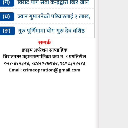
(ग)
विराट याेग सेवा केन्द्रद्वारा खिर खाने
र्यक्रम सम्पन्न
(घ)
ज्यान गुमाउनेको परिवारलाई २ लाख,
ईतेलाई ५० हजार सहयाेग गर्ने घाेषणा
(ङ)
गुरु पूर्णिमामा योग गुरु देव वशिष्ठ
्मानित
सम्पर्क
क्राइम अपरेशन साप्ताहिक
बिराटनगर महानगरपालिका वडा न. ८ प्रगतिटोल
०२१-४१५३२४, ९८४२०२७१४२, ९८०७३५२२१३
Email:
crimeopration@gmail.com