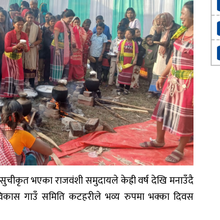
का
घा
सम
चीकृत भएका राजवंशी समुदायले केह्री वर्ष देखि मनाउँदै
कास गाउँ समिति कटहरीले भव्य रुपमा भक्का दिवस