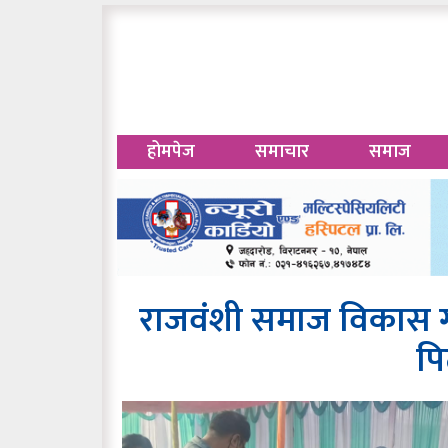
होमपेज
समाचार
समाज
राजवंशी समाज विकास गा
प