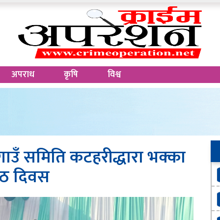
अपराध
कृषि
विश्व
उँ समिति कटहरीद्धारा भक्का
िठ दिवस
७२
स