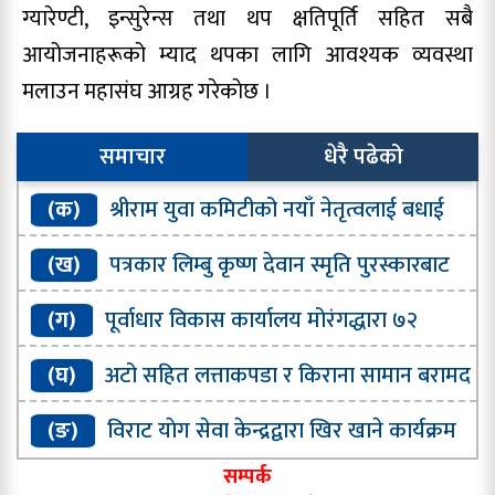
ग्यारेण्टी, इन्सुरेन्स तथा थप क्षतिपूर्ति सहित सबै
आयोजनाहरूको म्याद थपका लागि आवश्यक व्यवस्था
मलाउन महासंघ आग्रह गरेकाेछ ।
समाचार
धेरै पढेको
(क)
श्रीराम युवा कमिटीको नयाँ नेतृत्वलाई बधाई
तथा सफल कार्यकालको शुभकामना
(ख)
पत्रकार लिम्बु कृष्ण देवान स्मृति पुरस्कारबाट
सम्मानित
(ग)
पूर्वाधार विकास कार्यालय मोरंगद्धारा ७२
प्रतिशत भौतिक प्रगति
(घ)
अटो सहित लत्ताकपडा र किराना सामान बरामद
(ङ)
विराट याेग सेवा केन्द्रद्वारा खिर खाने कार्यक्रम
सम्पन्न
सम्पर्क