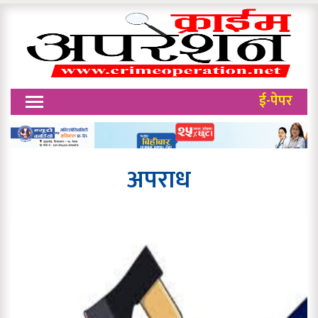
ई-पेपर
अपराध