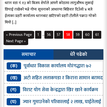
धरान वडा नं. १३ को बिजय शेर्पाले आफ्नै कोठामा लागुऔषध लुकाई
छिपाई राखेको भन्ने गोप्य सूचनाको आधारमा बिहिवार दिउँसो ४ बजे
ईलाका प्रहरी कार्यालय धरानबाट खटिएको प्रहरी टोलीले पक्राउ गरेको
थियो […]
« Previous Page
1
…
56
57
58
59
60
61
Next Page »
समाचार
धेरै पढेको
(क)
पूर्वाधार विकास कार्यालय मोरंगद्धारा ७२
प्रतिशत भौतिक प्रगति
(ख)
अटो सहित लत्ताकपडा र किराना सामान बरामद
(ग)
विराट याेग सेवा केन्द्रद्वारा खिर खाने कार्यक्रम
सम्पन्न
(घ)
ज्यान गुमाउनेको परिवारलाई २ लाख, घाईतेलाई